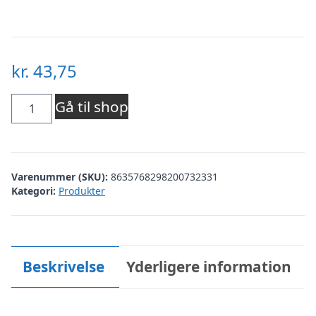
kr.
43,75
Alpaka
Gå til shop
sokker
ribstrikket
Varenummer (SKU):
8635768298200732331
-
Kategori:
Produkter
36160
-
Grey
Beskrivelse
Yderligere information
antal