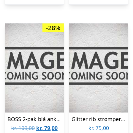
kr. 229,00.
kr. 
-28%
BOSS 2-pak blå ankelstrømper i bomuld til herre – 39-46
Glitter rib strømper – Black
Den
Den
kr.
109,00
kr.
79,00
kr.
75,00