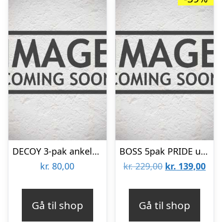
DECOY 3-pak ankelstrømper i sort, grå og hvid til kvinder
BOSS 5pak PRIDE unisex ankelstrømper – OUTLET
Den
De
kr.
80,00
kr.
229,00
kr.
139,00
oprindelige
aktu
pris
pris
Gå til shop
Gå til shop
var:
er: