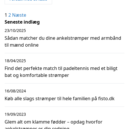
Indlægsinddeling
1
2
Næste
Seneste indlæg
23/10/2025
Sådan matcher du dine ankelstrømper med armbånd
til mænd online
18/04/2025
Find det perfekte match til padeltennis med et biligt
bat og komfortable strømper
16/08/2024
Køb alle slags strømper til hele familien på fisto.dk
19/09/2023
Glem alt om klamme fødder – opdag hvorfor
ankelstrømper er din redning