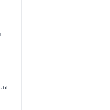
g
 til