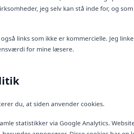
rksomheder, jeg selv kan stå inde for, og som
 også links som ikke er kommercielle. Jeg linke
idensværdi for mine læsere.
itik
erer du, at siden anvender cookies.
amle statistikker via Google Analytics. Websit
, herunder annoncører. Disse cookies har en l