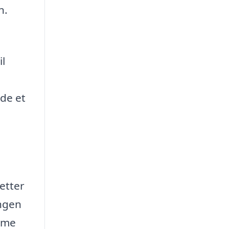
n.
il
nde et
letter
ingen
amme