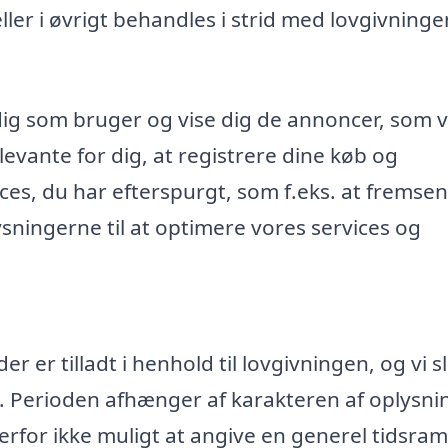
r i øvrigt behandles i strid med lovgivninge
dig som bruger og vise dig de annoncer, som v
evante for dig, at registrere dine køb og
ices, du har efterspurgt, som f.eks. at fremse
ningerne til at optimere vores services og
 er tilladt i henhold til lovgivningen, og vi s
. Perioden afhænger af karakteren af oplysn
rfor ikke muligt at angive en generel tidsr