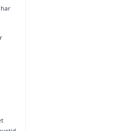
 har
r
et
evetid