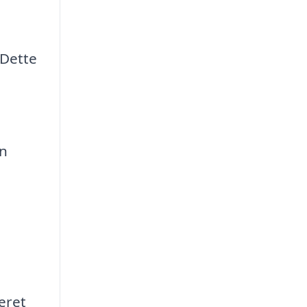
 Dette
en
eret